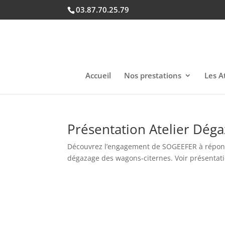
03.87.70.25.79
Accueil
Nos prestations
Les At
Présentation Atelier Dég
Découvrez l’engagement de SOGEEFER à répondre
dégazage des wagons-citernes. Voir présentati